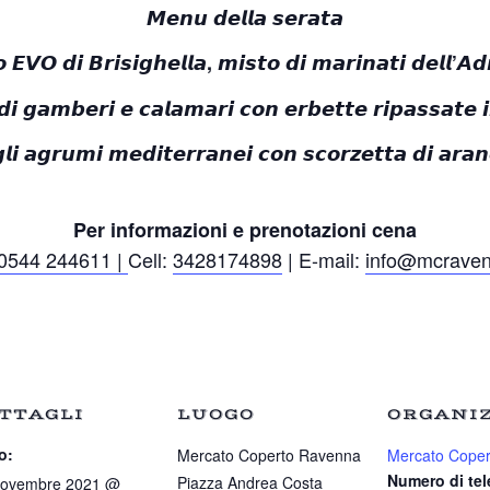
𝙈𝙚𝙣𝙪 𝙙𝙚𝙡𝙡𝙖 𝙨𝙚𝙧𝙖𝙩𝙖
 𝙀𝙑𝙊 𝙙𝙞 𝘽𝙧𝙞𝙨𝙞𝙜𝙝𝙚𝙡𝙡𝙖, 𝙢𝙞𝙨𝙩𝙤 𝙙𝙞 𝙢𝙖𝙧𝙞𝙣𝙖𝙩𝙞 𝙙𝙚𝙡𝙡’𝘼𝙙𝙧
 𝙙𝙞 𝙜𝙖𝙢𝙗𝙚𝙧𝙞 𝙚 𝙘𝙖𝙡𝙖𝙢𝙖𝙧𝙞 𝙘𝙤𝙣 𝙚𝙧𝙗𝙚𝙩𝙩𝙚 𝙧𝙞𝙥𝙖𝙨𝙨𝙖𝙩𝙚 𝙞
𝙞 𝙖𝙜𝙧𝙪𝙢𝙞 𝙢𝙚𝙙𝙞𝙩𝙚𝙧𝙧𝙖𝙣𝙚𝙞 𝙘𝙤𝙣 𝙨𝙘𝙤𝙧𝙯𝙚𝙩𝙩𝙖 𝙙𝙞 𝙖𝙧𝙖𝙣
Per informazioni e prenotazioni cena
0544 244611 |
Cell:
3428174898
| E-mail:
info@mcraven
TTAGLI
LUOGO
ORGANI
o:
Mercato Coperto Ravenna
Mercato Coper
Numero di te
Piazza Andrea Costa
Novembre 2021 @