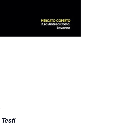
a
Testi