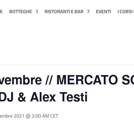
E
BOTTEGHE
RISTORANTI E BAR
EVENTI
I CORSI
ovembre // MERCATO S
J & Alex Testi
embre 2021 @ 2:00 AM
CET