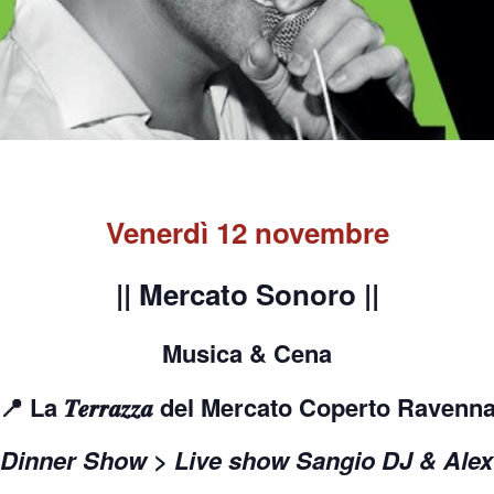
Venerdì 12 novembre
|| Mercato Sonoro ||
Musica & Cena
📍 La 𝑻𝒆𝒓𝒓𝒂𝒛𝒛𝒂 del Mercato Coperto Ravenn
 Dinner Show > Live show Sangio DJ & Alex 