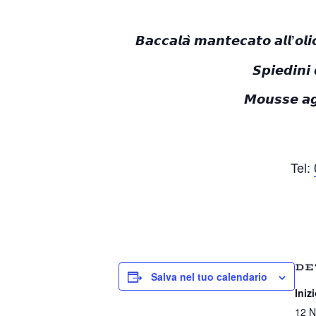
𝘽𝙖𝙘𝙘𝙖𝙡𝙖̀ 𝙢𝙖𝙣𝙩𝙚𝙘𝙖𝙩𝙤 𝙖𝙡𝙡’𝙤𝙡𝙞
𝙎𝙥𝙞𝙚𝙙𝙞𝙣𝙞
𝙈𝙤𝙪𝙨𝙨𝙚 𝙖𝙜
Tel:
DE
Salva nel tuo calendario
Inizi
12 