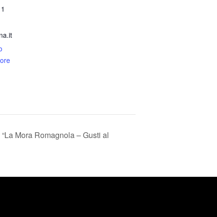
11
a.it
o
tore
“La Mora Romagnola – Gusti al