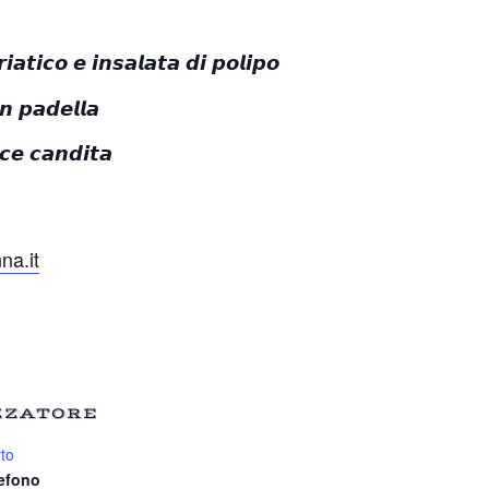
𝙞𝙖𝙩𝙞𝙘𝙤 𝙚 𝙞𝙣𝙨𝙖𝙡𝙖𝙩𝙖 𝙙𝙞 𝙥𝙤𝙡𝙞𝙥𝙤
𝙣 𝙥𝙖𝙙𝙚𝙡𝙡𝙖
𝙘𝙚 𝙘𝙖𝙣𝙙𝙞𝙩𝙖
na.it
ZZATORE
to
lefono