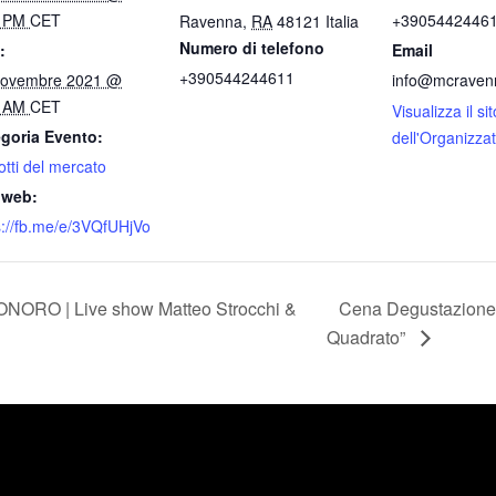
0 PM
CET
+3905442446
Ravenna
,
RA
48121
Italia
Numero di telefono
:
Email
+390544244611
Novembre 2021 @
info@mcravenn
0 AM
CET
Visualizza il sit
goria Evento:
dell'Organizza
otti del mercato
 web:
s://fb.me/e/3VQfUHjVo
NORO | Live show Matteo Strocchi &
Cena Degustazione 
Quadrato”