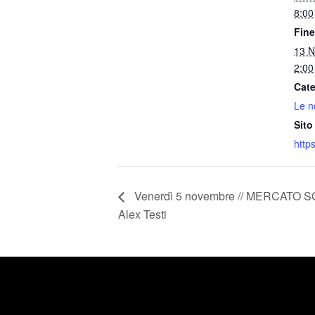
8:0
Fine
13 
2:0
Cate
Le n
Sito
http
Venerdì 5 novembre // MERCATO SO
Alex Testi