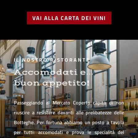
VAI ALLA CARTA DEI VINI
IL NOSTRO RISTORANTE
Accomodati e…
buon appetito!
Passeggiando al Mercato Coperto capita di non
riuscire a resistere davanti alle prelibatezze delle
Botteghe. Per fortuna abbiamo un posto a tavola
per tutti: accomodati e prova le specialità del