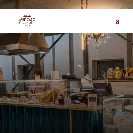
mani sapienti dei nostri artigiani
eccellenze del territorio
laboratori
del gusto
cosa
vuoi assaggiare?