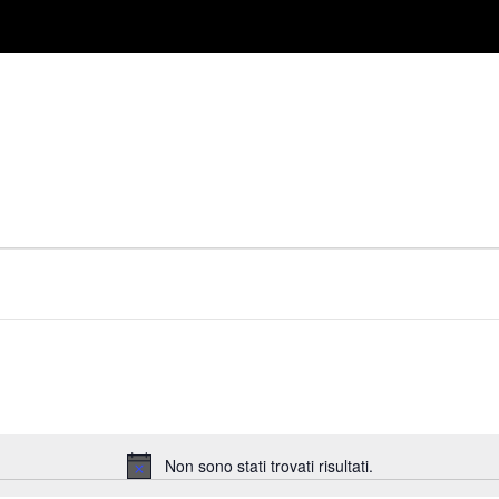
TTEGHE
RISTORANTI E BAR
EVENTI
I CORSI DI PA
Non sono stati trovati risultati.
Notice