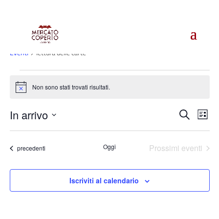
lettura delle carte
Eventi
lettura delle carte
Eventi
Non sono stati trovati risultati.
Notice
Even
E
In arrivo
Cerca
Lista
Vi
Rice
Seleziona
Na
e
la
Oggi
Prossimi eventi
Eventi
vist
precedenti
data.
Navi
Iscriviti al calendario