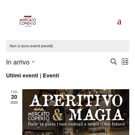
lettura delle carte
Non ci sono eventi previsti.
Even
E
In arrivo
Cerca
Lista
Vi
Rice
Seleziona
Na
Ultimi eventi | Eventi
e
la
vist
data.
Navi
FEB
20
2024