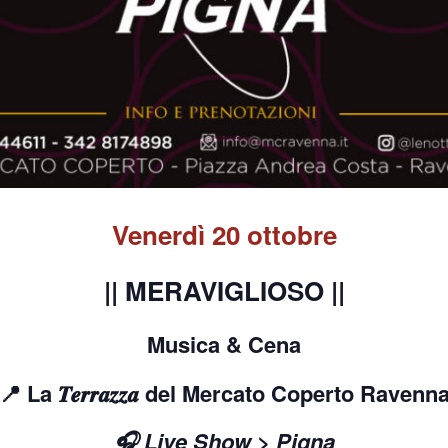
Venerdì 20 ottobre
|| MERAVIGLIOSO ||
Musica & Cena
📍 La 𝑻𝒆𝒓𝒓𝒂𝒛𝒛𝒂 del Mercato Coperto Ravenn
🎧 Live Show > Pigna