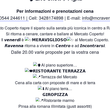
Per informazioni e prenotazioni cena
0544 244611 |
Cell:
3428174898
| E-mail:
info@mcraven
to Coperto riapre il sipario sulla serata più iconica in centro a
Si ritorna a cenare, cantare e ballare al Mercato Coperto!
Il 𝙫𝙚𝙣𝙚𝙧𝙙𝙞̀ è
𝗠𝗘𝗥𝗔𝗩𝗜𝗚𝗟𝗜𝗢𝗦𝗢
al Mercato Coperto.
𝙍𝙖𝙫𝙚𝙣𝙣𝙖 ritorna a vivere in 𝘾𝙚𝙣𝙩𝙧𝙤 e ad 𝙄𝙣𝙘𝙤𝙣𝙩𝙧𝙖𝙧𝙨𝙞.
Dalle 20.00 varie proposte per la vostra cena
Al piano superiore…
𝗥𝗜𝗦𝗧𝗢𝗥𝗔𝗡𝗧𝗘 𝗧𝗘𝗥𝗥𝗔𝗭𝗭𝗔
Terrazza del Mercato
Cena alla carta con proposte di mare e di terra
Al piano terra…
𝗚𝗜𝗥𝗢𝗣𝗜𝗭𝗭𝗔
Ristorante marmo
Pinsa alla romana illimitata (gusti assortiti)