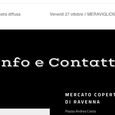
tra diffusa
Venerdì 27 ottobre // MERAVIGLIOSO
Info e Contatt
MERCATO COPER
DI RAVENNA
Piazza Andrea Costa