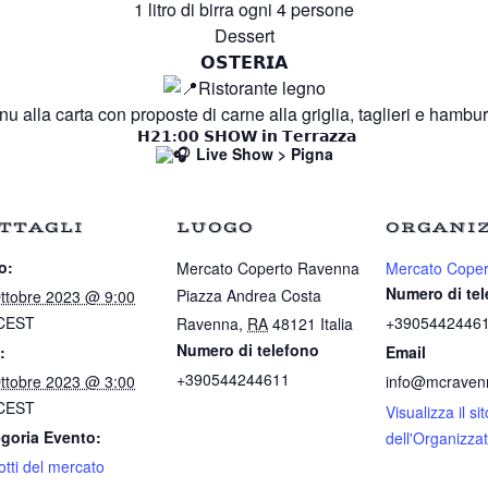
1 litro di birra ogni 4 persone
Dessert
𝗢𝗦𝗧𝗘𝗥𝗜𝗔
Ristorante legno
u alla carta con proposte di carne alla griglia, taglieri e hambu
𝗛𝟮𝟭:𝟬𝟬 𝗦𝗛𝗢𝗪 𝗶𝗻 𝗧𝗲𝗿𝗿𝗮𝘇𝘇𝗮
Live Show > Pigna
TTAGLI
LUOGO
ORGANI
o:
Mercato Coperto Ravenna
Mercato Coper
Numero di te
Piazza Andrea Costa
ttobre 2023 @ 9:00
CEST
+3905442446
Ravenna
,
RA
48121
Italia
Numero di telefono
:
Email
+390544244611
ttobre 2023 @ 3:00
info@mcravenn
CEST
Visualizza il sit
goria Evento:
dell'Organizza
otti del mercato