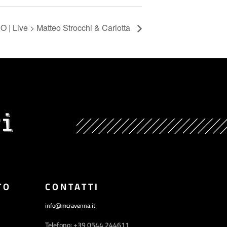
 | Live > Matteo Strocchi & Carlotta
i
TO
CONTATTI
info@mcravenna.it
Telefono: +39 0544 244611