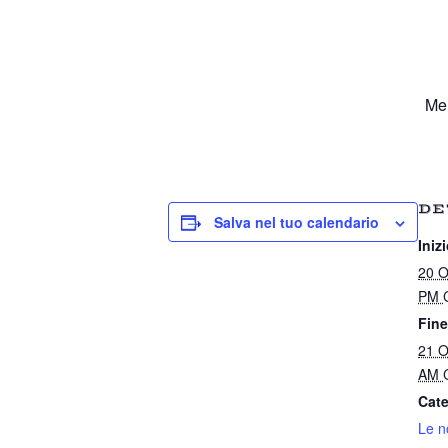
Men
DE
Salva nel tuo calendario
Inizi
20 O
PM
Fine
21 O
AM
Cate
Le n