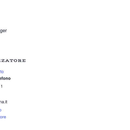
rger
ZZATORE
to
lefono
11
a.it
o
tore