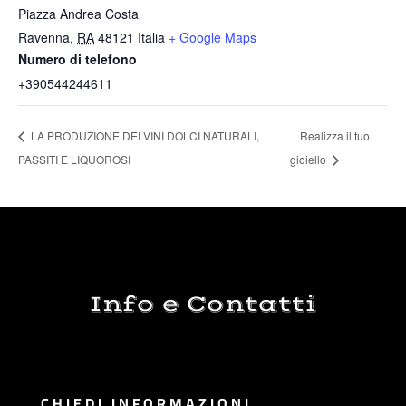
Piazza Andrea Costa
Ravenna
,
RA
48121
Italia
+ Google Maps
Numero di telefono
+390544244611
LA PRODUZIONE DEI VINI DOLCI NATURALI,
Realizza il tuo
PASSITI E LIQUOROSI
gioiello
Info e Contatti
CHIEDI INFORMAZIONI