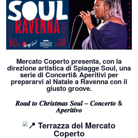
Mercato Coperto presenta, con la
direzione artistica di Spiagge Soul, una
serie di Concerti& Aperitivi per
prepararvi al Natale a Ravenna con il
giusto groove.
𝑹𝒐𝒂𝒅 𝒕𝒐 𝑪𝒉𝒓𝒊𝒔𝒕𝒎𝒂𝒔 𝑺𝒐𝒖𝒍 – 𝑪𝒐𝒏𝒄𝒆𝒓𝒕𝒐 &
𝑨𝒑𝒆𝒓𝒊𝒕𝒊𝒗𝒐
Terrazza del Mercato
Coperto