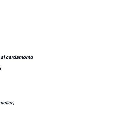
te al cardamomo
i
melier)