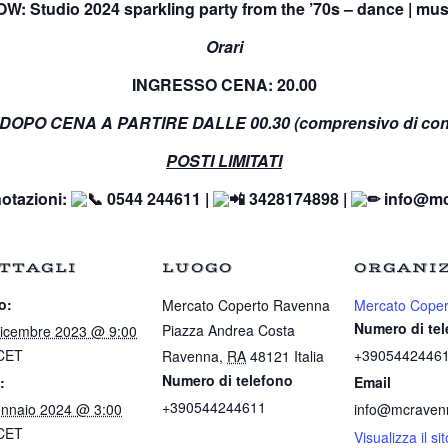
: Studio 2024 sparkling party from the ’70s – dance | music
Orari
INGRESSO CENA: 20.00
OPO CENA A PARTIRE DALLE 00.30 (comprensivo di co
POSTI LIMITATI
notazioni:
0544 244611 |
3428174898 |
info@mc
TTAGLI
LUOGO
ORGANI
o:
Mercato Coperto Ravenna
Mercato Coper
Numero di te
Piazza Andrea Costa
icembre 2023 @ 9:00
CET
+3905442446
Ravenna
,
RA
48121
Italia
Numero di telefono
:
Email
+390544244611
nnaio 2024 @ 3:00
info@mcravenn
CET
Visualizza il sit