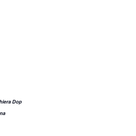
ghiera Dop
gna