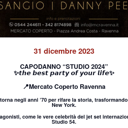
31 dicembre 2023
CAPODANNO “STUDIO 2024”
✨
𝙩𝙝𝙚
𝙗𝙚𝙨𝙩
𝙥𝙖𝙧𝙩𝙮
𝙤𝙛
𝙮𝙤𝙪𝙧
𝙡𝙞𝙛𝙚
✨
📍Mercato Coperto Ravenna
orna negli anni ’70 per rifare la storia, trasformando
New York.
tagonisti, come le vere celebrità del jet set internazi
Studio 54.