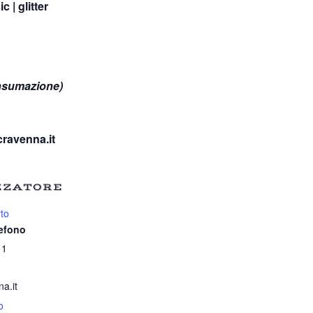
 | glitter
nsumazione)
ravenna.it
ZZATORE
to
lefono
11
a.it
o