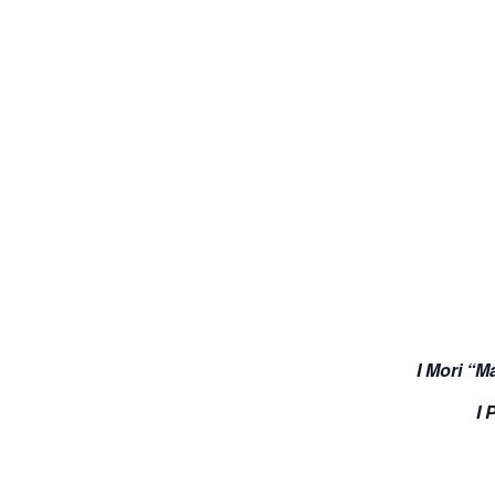
I Mori “M
I 