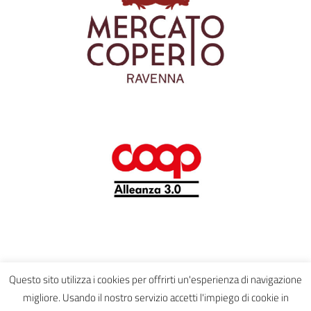
Questo sito utilizza i cookies per offrirti un'esperienza di navigazione
migliore. Usando il nostro servizio accetti l'impiego di cookie in
PRODOTTO ORIGINALE FRUTTO DELLE MENTI FELICI E CREATIVE DI