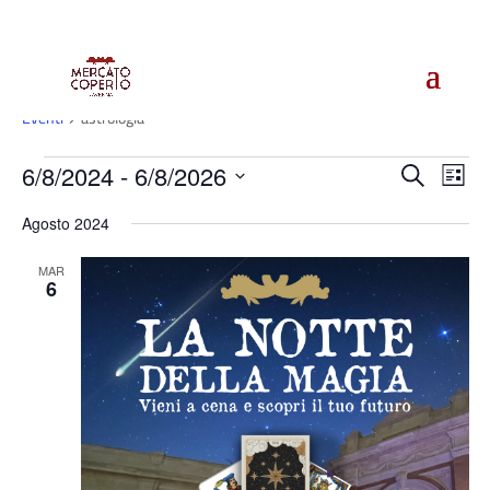
astrologia
Eventi
astrologia
Eventi
Even
E
6/8/2024
 - 
6/8/2026
Cerca
Lista
Vi
Rice
Seleziona
Na
e
Agosto 2024
la
vist
data.
MAR
Navi
6